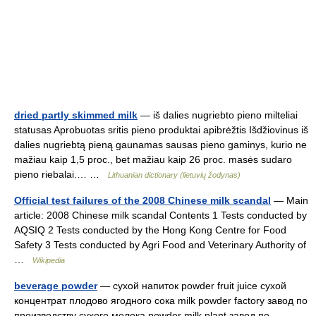
dried partly skimmed milk
— iš dalies nugriebto pieno milteliai
statusas Aprobuotas sritis pieno produktai apibrėžtis Išdžiovinus iš
dalies nugriebtą pieną gaunamas sausas pieno gaminys, kurio ne
mažiau kaip 1,5 proc., bet mažiau kaip 26 proc. masės sudaro
pieno riebalai.… …
Lithuanian dictionary (lietuvių žodynas)
Official test failures of the 2008 Chinese milk scandal
— Main
article: 2008 Chinese milk scandal Contents 1 Tests conducted by
AQSIQ 2 Tests conducted by the Hong Kong Centre for Food
Safety 3 Tests conducted by Agri Food and Veterinary Authority of
…
Wikipedia
beverage powder
— сухой напиток powder fruit juice сухой
концентрат плодово ягодного сока milk powder factory завод по
производству сухого молока powder milk plant завод по