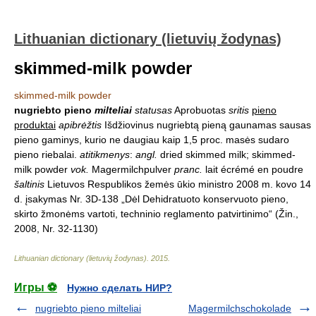
Lithuanian dictionary (lietuvių žodynas)
skimmed-milk powder
skimmed-milk powder
nugriebto pieno
milteliai
statusas
Aprobuotas
sritis
pieno
produktai
apibrėžtis
Išdžiovinus nugriebtą pieną gaunamas sausas
pieno gaminys, kurio ne daugiau kaip 1,5 proc. masės sudaro
pieno riebalai.
atitikmenys
:
angl.
dried skimmed milk; skimmed-
milk powder
vok.
Magermilchpulver
pranc.
lait écrémé en poudre
šaltinis
Lietuvos Respublikos žemės ūkio ministro 2008 m. kovo 14
d. įsakymas Nr. 3D-138 „Dėl Dehidratuoto konservuoto pieno,
skirto žmonėms vartoti, techninio reglamento patvirtinimo“ (Žin.,
2008, Nr. 32-1130)
Lithuanian dictionary (lietuvių žodynas)
.
2015
.
Игры ⚽
Нужно сделать НИР?
nugriebto pieno milteliai
Magermilchschokolade