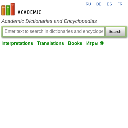
RU
DE
ES
FR
en-academic.com
Academic Dictionaries and Encyclopedias
Search!
Interpretations
Translations
Books
Игры ⚽