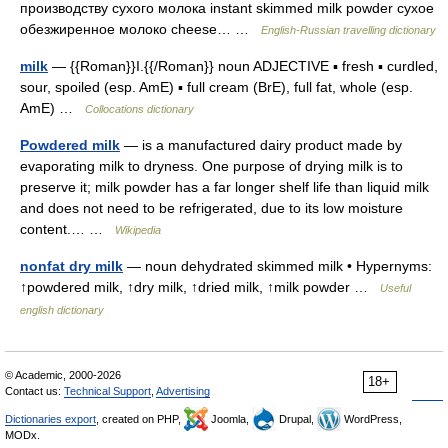
производству сухого молока instant skimmed milk powder сухое
обезжиренное молоко cheese… …
English-Russian travelling dictionary
milk
— {{Roman}}I.{{/Roman}} noun ADJECTIVE ▪ fresh ▪ curdled,
sour, spoiled (esp. AmE) ▪ full cream (BrE), full fat, whole (esp.
AmE) …
Collocations dictionary
Powdered milk
— is a manufactured dairy product made by
evaporating milk to dryness. One purpose of drying milk is to
preserve it; milk powder has a far longer shelf life than liquid milk
and does not need to be refrigerated, due to its low moisture
content.… …
Wikipedia
nonfat dry milk
— noun dehydrated skimmed milk • Hypernyms:
↑powdered milk, ↑dry milk, ↑dried milk, ↑milk powder …
Useful
english dictionary
© Academic, 2000-2026
18+
Contact us:
Technical Support
,
Advertising
Dictionaries export
, created on PHP,
Joomla,
Drupal,
WordPress,
MODx.