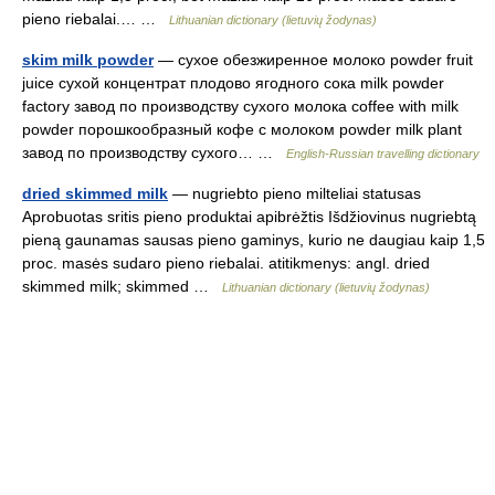
pieno riebalai.… …
Lithuanian dictionary (lietuvių žodynas)
skim milk powder
— сухое обезжиренное молоко powder fruit
juice сухой концентрат плодово ягодного сока milk powder
factory завод по производству сухого молока coffee with milk
powder порошкообразный кофе с молоком powder milk plant
завод по производству сухого… …
English-Russian travelling dictionary
dried skimmed milk
— nugriebto pieno milteliai statusas
Aprobuotas sritis pieno produktai apibrėžtis Išdžiovinus nugriebtą
pieną gaunamas sausas pieno gaminys, kurio ne daugiau kaip 1,5
proc. masės sudaro pieno riebalai. atitikmenys: angl. dried
skimmed milk; skimmed …
Lithuanian dictionary (lietuvių žodynas)