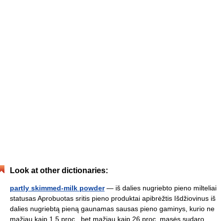
Look at other dictionaries:
partly skimmed-milk powder
— iš dalies nugriebto pieno milteliai
statusas Aprobuotas sritis pieno produktai apibrėžtis Išdžiovinus iš
dalies nugriebtą pieną gaunamas sausas pieno gaminys, kurio ne
mažiau kaip 1,5 proc., bet mažiau kaip 26 proc. masės sudaro